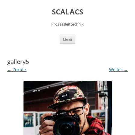
SCALACS
Prozessleittechnik
Zum
Menü
Inhalt
springen
gallery5
← Zurück
Weiter →