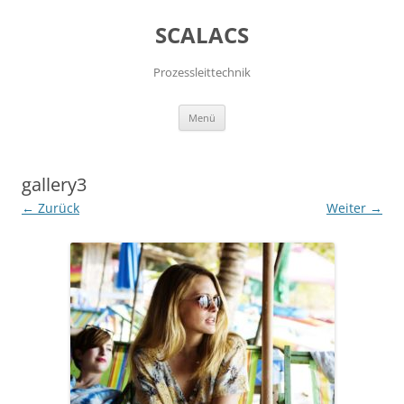
SCALACS
Prozessleittechnik
Zum
Menü
Inhalt
springen
gallery3
← Zurück
Weiter →